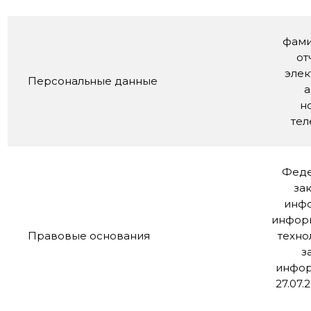
фами
от
эле
Персональные данные
н
те
Феде
за
инф
инфор
Правовые основания
техно
з
инфор
27.07.