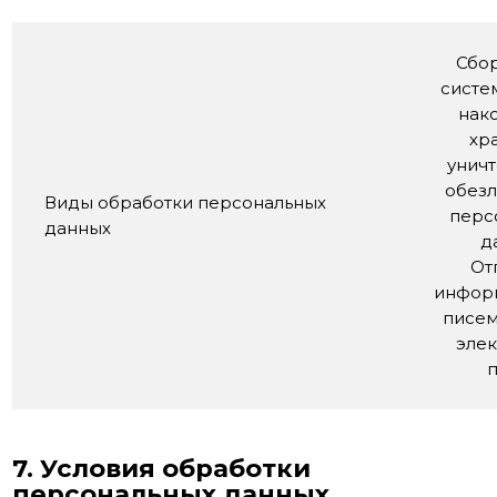
Сбор
систе
нак
хр
унич
обез
Виды обработки персональных
перс
данных
д
От
инфор
писем
эле
7. Условия обработки
персональных данных