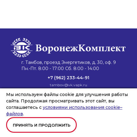
г. Тамбов, проезд Энергетиков, д. 30, оф. 9
Пн.-Пт. 8:00 - 17:00 Сб. 8:00 - 14:00
+7 (962) 233-44-91
tambov@vk.vapk.ru
Главная
Мы используем файлы cookie для улучшения работы
Каталог техники
Запасные части
Сервис и ремонт
Лизинг и кредит
Филиалы
О компании
сайта. Продолжая просматривать этот сайт, вы
Новости
Контакты
соглашаетесь с
условиями использования cookie–
файлов
.
ПРИНЯТЬ И ПРОДОЛЖИТЬ
Copyright © ООО «ВОРОНЕЖКОМПЛЕКТ», 2026
Создание и продвижение сайтов
Team-B