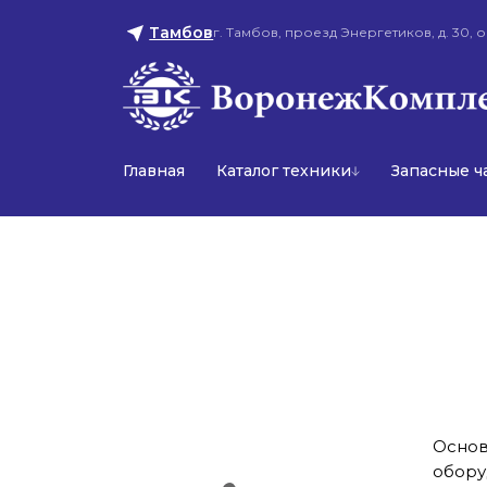
Тамбов
г. Тамбов, проезд Энергетиков, д. 30, о
Главная
Каталог техники
Запасные ч
Основ
обору