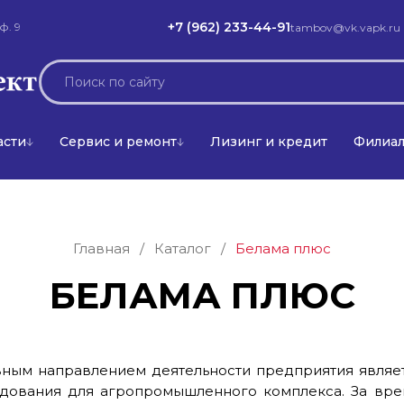
+7 (962) 233-44-91
ф. 9
tambov@vk.vapk.ru
асти
Сервис и ремонт
Лизинг и кредит
Филиа
Главная
/
Каталог
/
Белама плюс
БЕЛАМА ПЛЮС
ным направлением деятельности предприятия являет
дования для агропромышленного комплекса. За вре