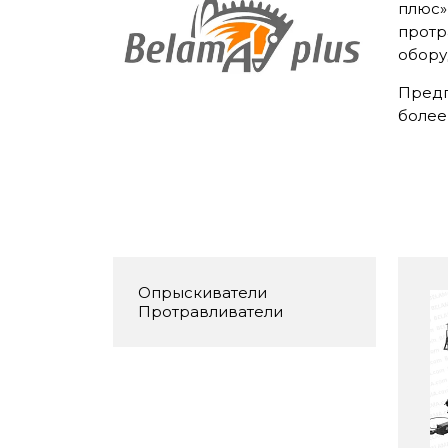
плюс»
протр
обору
Предп
более
Опрыскиватели
Протравливатели