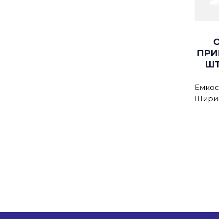
ПРИ
ШТ
Емкост
Ширин