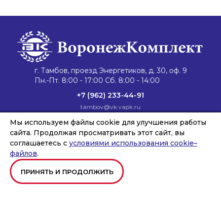
г. Тамбов, проезд Энергетиков, д. 30, оф. 9
Пн.-Пт. 8:00 - 17:00 Сб. 8:00 - 14:00
+7 (962) 233-44-91
tambov@vk.vapk.ru
Главная
Мы используем файлы cookie для улучшения работы
Каталог техники
Запасные части
Сервис и ремонт
Лизинг и кредит
Филиалы
О компании
сайта. Продолжая просматривать этот сайт, вы
Новости
Контакты
соглашаетесь с
условиями использования cookie–
файлов
.
ПРИНЯТЬ И ПРОДОЛЖИТЬ
Copyright © ООО «ВОРОНЕЖКОМПЛЕКТ», 2026
Создание и продвижение сайтов
Team-B
Правила использования сайта
Политика в отношении обработки персональных данных