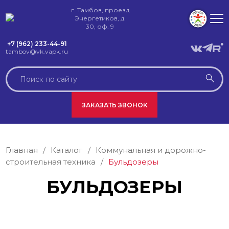
г. Тамбов, проезд
Энергетиков, д.
30, оф. 9
+7 (962) 233-44-91
tambov@vk.vapk.ru
ЗАКАЗАТЬ ЗВОНОК
Главная
/
Каталог
/
Коммунальная и дорожно-
строительная техника
/
Бульдозеры
БУЛЬДОЗЕРЫ