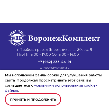
г. Тамбов, проезд Энергетиков, д. 30, оф. 9
Пн.-Пт. 8:00 - 17:00 Сб. 8:00 - 14:00
+7 (962) 233-44-91
tambov@vk.vapk.ru
Главная
Мы используем файлы cookie для улучшения работы
Каталог техники
Запасные части
Сервис и ремонт
Лизинг и кредит
Филиалы
О компании
сайта. Продолжая просматривать этот сайт, вы
Новости
Контакты
соглашаетесь с
условиями использования cookie–
файлов
.
ПРИНЯТЬ И ПРОДОЛЖИТЬ
Copyright © ООО «ВОРОНЕЖКОМПЛЕКТ», 2026
Создание и продвижение сайтов
Team-B