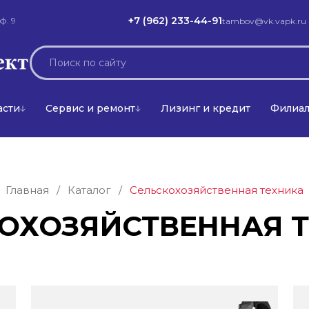
+7 (962) 233-44-91
ф. 9
tambov@vk.vapk.ru
асти
Сервис и ремонт
Лизинг и кредит
Филиа
Главная
/
Каталог
/
Сельскохозяйственная техника
ОХОЗЯЙСТВЕННАЯ 