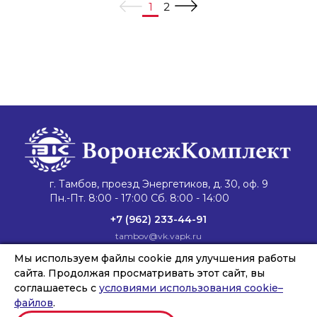
1
2
г. Тамбов, проезд Энергетиков, д. 30, оф. 9
Пн.-Пт. 8:00 - 17:00 Сб. 8:00 - 14:00
+7 (962) 233-44-91
tambov@vk.vapk.ru
Главная
Мы используем файлы cookie для улучшения работы
Каталог техники
Запасные части
Сервис и ремонт
Лизинг и кредит
Филиалы
О компании
сайта. Продолжая просматривать этот сайт, вы
Новости
Контакты
соглашаетесь с
условиями использования cookie–
файлов
.