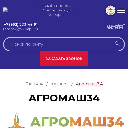
г. Тамбов, проезд
Энергетиков, д.
30, оф. 9
+7 (962) 233-44-91
tambov@vk.vapk.ru
ЗАКАЗАТЬ ЗВОНОК
Главная
/
Каталог
/
Агромаш34
АГРОМАШ34