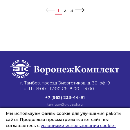
1
2
3
г. Тамбов, проезд Энергетиков, д. 30, оф. 9
Пн.-Пт. 8:00 - 17:00 Сб. 8:00 - 14:00
+7 (962) 233-44-91
tambov@vk.vapk.ru
Мы используем файлы cookie для улучшения работы
Главная
Каталог техники
Запасные части
Сервис и ремонт
Лизинг и кредит
Филиалы
О компании
сайта. Продолжая просматривать этот сайт, вы
Новости
Контакты
соглашаетесь с
условиями использования cookie–