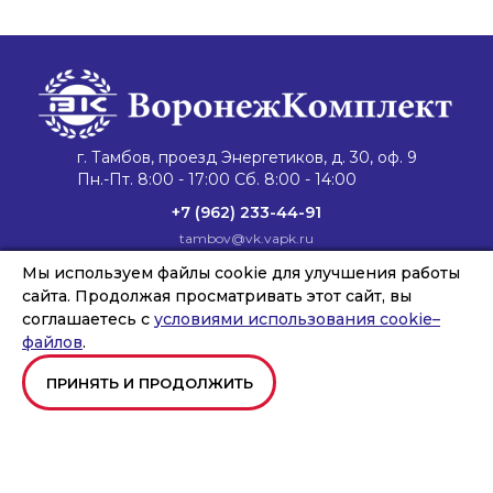
г. Тамбов, проезд Энергетиков, д. 30, оф. 9
Пн.-Пт. 8:00 - 17:00 Сб. 8:00 - 14:00
+7 (962) 233-44-91
tambov@vk.vapk.ru
Главная
Мы используем файлы cookie для улучшения работы
Каталог техники
Запасные части
Сервис и ремонт
Лизинг и кредит
Филиалы
О компании
сайта. Продолжая просматривать этот сайт, вы
Новости
Контакты
соглашаетесь с
условиями использования cookie–
файлов
.
ПРИНЯТЬ И ПРОДОЛЖИТЬ
Copyright © ООО «ВОРОНЕЖКОМПЛЕКТ», 2026
Создание и продвижение сайтов
Team-B
Правила использования сайта
Политика в отношении обработки персональных данных